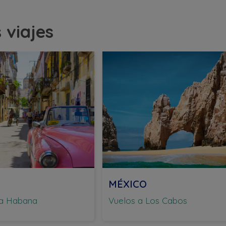
 viajes
MÉXICO
La Habana
Vuelos a Los Cabos