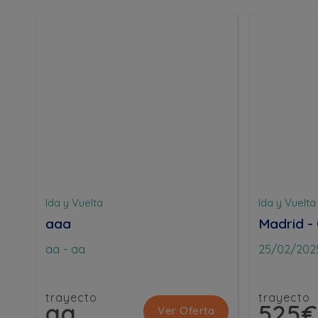
Ida y Vuelta
Ida y Vuelta
aaa
Madrid -
aa
-
aa
25/02/202
trayecto
trayecto
aa
525€
Ver Oferta