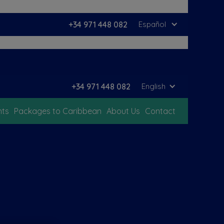
+34 971 448 082
Español
+34 971 448 082
English
hts
Packages to Caribbean
About Us
Contact