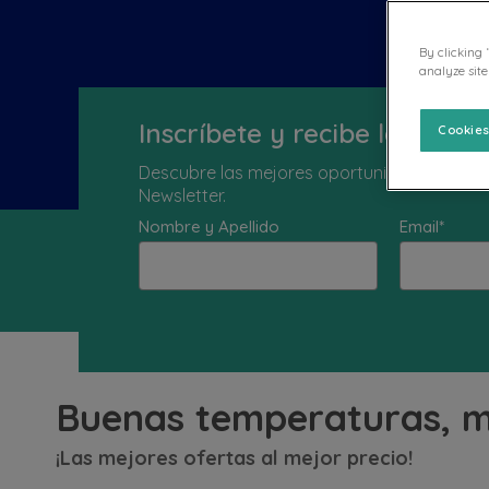
By clicking 
analyze site
Inscríbete y recibe las mejo
Cookies
Descubre las mejores oportunidades, promoc
Newsletter.
Nombre y Apellido
Email*
Información general Covid 19
|
Nu
Buenas temperaturas, m
¡Las mejores ofertas al mejor precio!