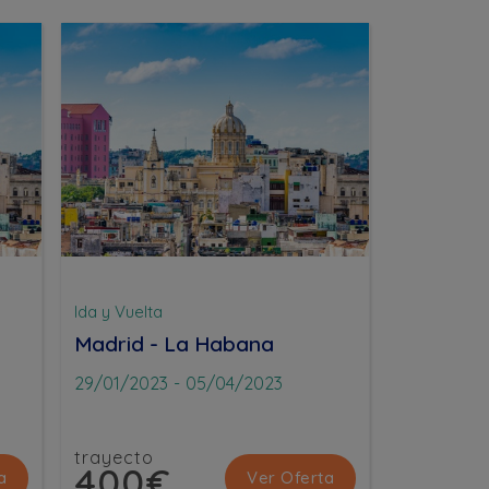
Ida y Vuelta
Ida y Vuelt
Madrid - La Habana
Madrid -
29/01/2023
-
05/04/2023
13/01/202
trayecto
trayecto
400€
400
a
Ver Oferta