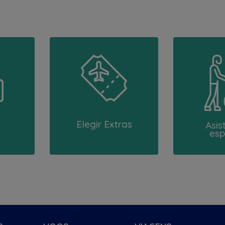
Elegir Extras
Asis
esp